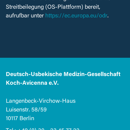
Streitbeilegung (OS-Plattform) bereit,
aufrufbar unter
https://ec.europa.eu/odr
.
Deutsch-Usbekische Medizin-Gesellschaft
Koch-Avicenna e.V.
Langenbeck-Virchow-Haus
Luisenstr. 58/59
10117 Berlin
Tel.: ‭+49 (0) 30 – 23 45 77 22